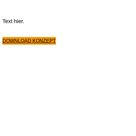
Text hier.
DOWNLOAD KONZEPT
WIR BITTEN UM IHRE
UNTERSTÜTZUNG
UND FREUEN UNS ÜBER
JEDE SPENDE.